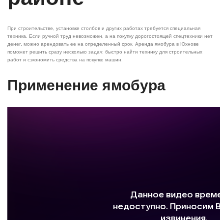
При строительстве, установке столбов и других работах требуется специальная
техника. Если ручной труд невозможен, а на покупку дорогостоящей спецтехники нет
денег, можно арендовать ее на определенный срок. Аренда ямобура в Юхнове
поможет решить сразу несколько задач: быстро найти технику для строительных
работ и сэкономить средства на покупке машин.
Применение ямобура