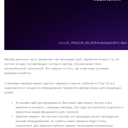
Ямобур довольно часто применяют при прокладке труб, обработке почвы и т.д. Он
состоит из двух составляющих: основа и сам бур. Основа может быть
автомобильной, гусеничной. Это зависит от того, где и при каких условиях
проводятся работы.
С помощью ямобура можно сделать скважину в грунте глубиной от 5 до 15 м в
зависимости от мощности оборудования. Применять ямобур можно для следующих
целей:
Установка свай для фундамента. Винтовые сваи можно быстро и без
проблем установить с помощью ямобура. Это один из наиболее недорогих и
практичных видов фундамента для строений.
Бурение скважин. На частных участках эта процедура может проводиться
ручным оборудованием, но глубина такой скважины будет очень
ограничена. Для бурения глубоких скважин необходима специальная