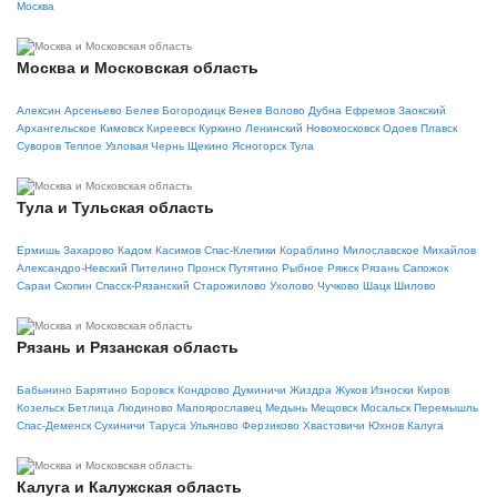
Москва
Москва и Московская область
Алексин
Арсеньево
Белев
Богородицк
Венев
Волово
Дубна
Ефремов
Заокский
Архангельское
Кимовск
Киреевск
Куркино
Ленинский
Новомосковск
Одоев
Плавск
Суворов
Теплое
Узловая
Чернь
Щекино
Ясногорск
Тула
Тула и Тульская область
Ермишь
Захарово
Кадом
Касимов
Спас-Клепики
Кораблино
Милославское
Михайлов
Александро-Невский
Пителино
Пронск
Путятино
Рыбное
Ряжск
Рязань
Сапожок
Сараи
Скопин
Спасск-Рязанский
Старожилово
Ухолово
Чучково
Шацк
Шилово
Рязань и Рязанская область
Бабынино
Барятино
Боровск
Кондрово
Думиничи
Жиздра
Жуков
Износки
Киров
Козельск
Бетлица
Людиново
Малоярославец
Медынь
Мещовск
Мосальск
Перемышль
Спас-Деменск
Сухиничи
Таруса
Ульяново
Ферзиково
Хвастовичи
Юхнов
Калуга
Калуга и Калужская область