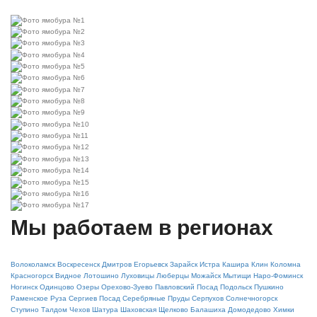
Мы работаем в регионах
Волоколамск
Воскресенск
Дмитров
Егорьевск
Зарайск
Истра
Кашира
Клин
Коломна
Красногорск
Видное
Лотошино
Луховицы
Люберцы
Можайск
Мытищи
Наро-Фоминск
Ногинск
Одинцово
Озеры
Орехово-Зуево
Павловский Посад
Подольск
Пушкино
Раменское
Руза
Сергиев Посад
Серебряные Пруды
Серпухов
Солнечногорск
Ступино
Талдом
Чехов
Шатура
Шаховская
Щелково
Балашиха
Домодедово
Химки