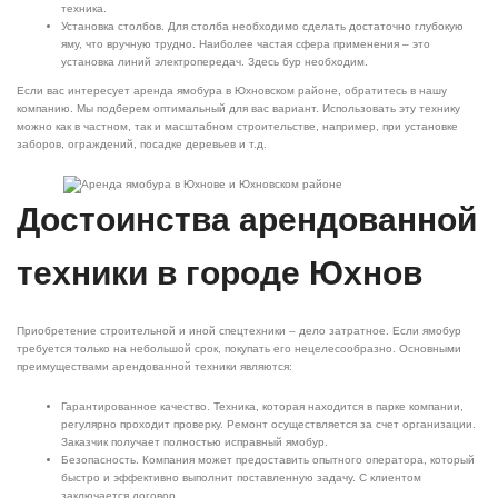
техника.
Установка столбов. Для столба необходимо сделать достаточно глубокую
яму, что вручную трудно. Наиболее частая сфера применения – это
установка линий электропередач. Здесь бур необходим.
Если вас интересует аренда ямобура в Юхновском районе, обратитесь в нашу
компанию. Мы подберем оптимальный для вас вариант. Использовать эту технику
можно как в частном, так и масштабном строительстве, например, при установке
заборов, ограждений, посадке деревьев и т.д.
Достоинства арендованной
техники в городе Юхнов
Приобретение строительной и иной спецтехники – дело затратное. Если ямобур
требуется только на небольшой срок, покупать его нецелесообразно. Основными
преимуществами арендованной техники являются:
Гарантированное качество. Техника, которая находится в парке компании,
регулярно проходит проверку. Ремонт осуществляется за счет организации.
Заказчик получает полностью исправный ямобур.
Безопасность. Компания может предоставить опытного оператора, который
быстро и эффективно выполнит поставленную задачу. С клиентом
заключается договор.