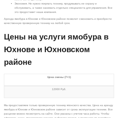
Экономия. Не нужно покупать технику, продумывать ее охрану и
обслуживать, а также нанимать отдельно специалиста для управления. Все
это предоставит наша компания.
Аренда ямобура в Юхнове и Юхновском районе позволит сэкономить и приобрести
качественную проверенную технику на любой срок.
Цены на услуги ямобура в
Юхнове и Юхновском
районе
Цена смены (7+1)
12000 Руб.
Мы предоставляем только проверенную технику японского качества. Цена на аренду
ямобура в Юхнове и Юхновском районе зависит от срока эксплуатации техники. Все
расценки можно посмотреть на сайте. Они указаны с учетом часа работы. Чтобы
оформить заказ, просмотрите каталог, выберите модель и позвоните по телефону.